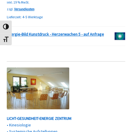
inkl. 19 % MwSt.
zzgl.
Versandkosten
Lieferzeit:
4-5 Werktage
Umschalten auf hohe Kontraste
Energie-Bild Kunstdruck - Herzerwachen 5 - auf Anfrage
Schrift vergrößern
LICHT-GESUNDHEIT-ENERGIE ZENTRUM
• Kinesiologie
• Systemische Aufstellungen