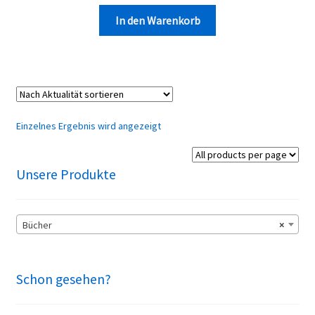
öffnen
In den Warenkorb
Unterm
WARENKORB
öffnen
Unterm
KONTAKT
öffnen
MEIN KONTO
Einzelnes Ergebnis wird angezeigt
Unsere Produkte
Bücher
×
Schon gesehen?