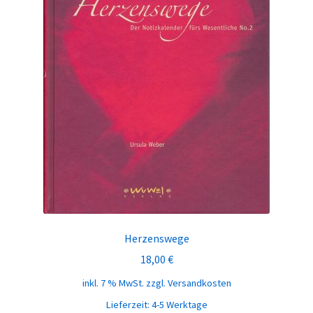
Energie-Bild Kunstdrucke
Energie-Bild Postkarten
Audio CD
Figuren
Bücher
Taschen
LGEZ Kursprogramm
Herzenswege
18,00
€
PARTNER
inkl. 7 % MwSt.
zzgl.
Versandkosten
Lieferzeit:
4-5 Werktage
Unterm
ÜBER UNS