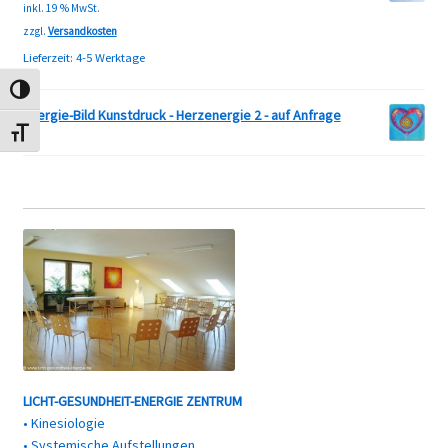
inkl. 19 % MwSt.
zzgl.
Versandkosten
Lieferzeit:
4-5 Werktage
Umschalten auf hohe Kontraste
Energie-Bild Kunstdruck - Herzenergie 2 - auf Anfrage
Schrift vergrößern
LICHT-GESUNDHEIT-ENERGIE ZENTRUM
• Kinesiologie
• Systemische Aufstellungen