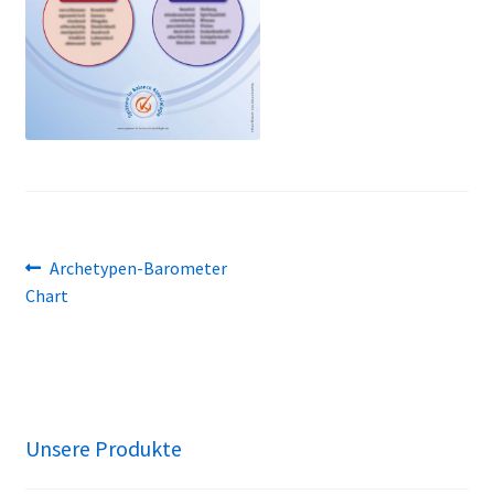
Beitragsnavigation
Vorheriger
Archetypen-Barometer
Beitrag:
Chart
Unsere Produkte