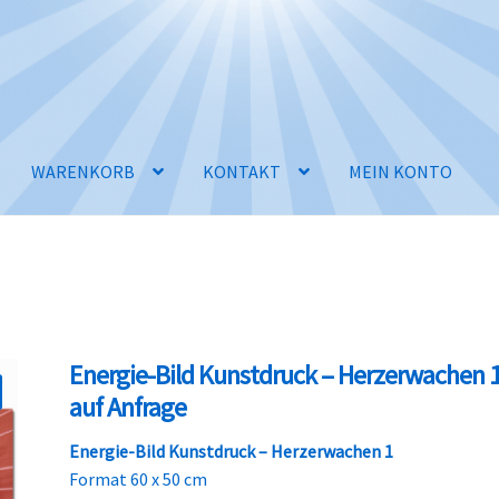
WARENKORB
KONTAKT
MEIN KONTO
Energie-Bild Kunstdruck – Herzerwachen 1
auf Anfrage
Energie-Bild Kunstdruck – Herzerwachen 1
Format 60 x 50 cm