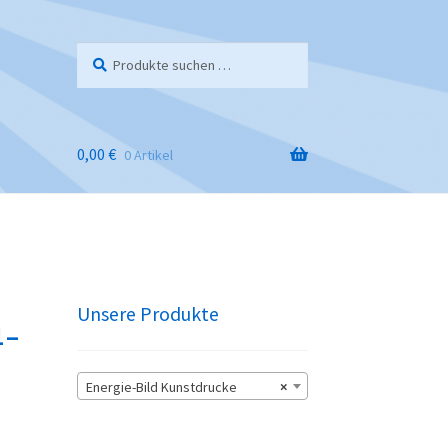
Suchen
Suchen
nach:
0,00
€
0 Artikel
Unsere Produkte
 –
Energie-Bild Kunstdrucke
×