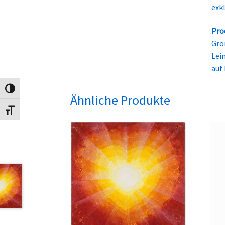
exk
Pro
Grö
Lei
auf
Umschalten auf hohe Kontraste
Ähnliche Produkte
Schrift vergrößern