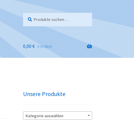
Suchen
Suchen
nach:
0,00
€
0 Artikel
Unsere Produkte
Kategorie auswählen