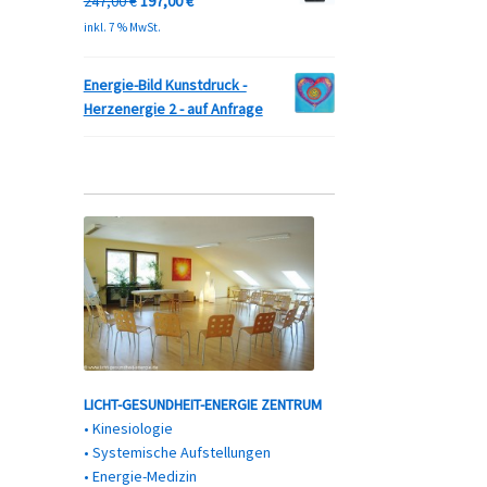
Ursprünglicher
Aktueller
247,00
€
197,00
€
Preis
Preis
inkl. 7 % MwSt.
war:
ist:
247,00 €
197,00 €.
Energie-Bild Kunstdruck -
Herzenergie 2 - auf Anfrage
LICHT-GESUNDHEIT-ENERGIE ZENTRUM
• Kinesiologie
• Systemische Aufstellungen
• Energie-Medizin