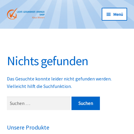
Zur
Zum
Menü
Navigation
Inhalt
springen
springen
Unterm
SHOP
öffnen
PARTNER
Nichts gefunden
Unterm
ÜBER UNS
öffnen
Unterm
WARENKORB
Das Gesuchte konnte leider nicht gefunden werden.
öffnen
Vielleicht hilft die Suchfunktion.
Unterm
KONTAKT
öffnen
Suchen
nach:
MEIN KONTO
Unsere Produkte