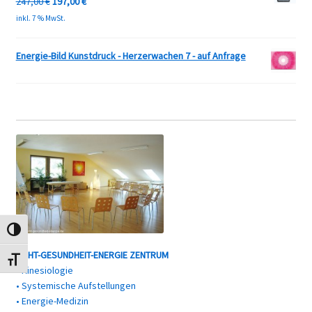
Ursprünglicher
Aktueller
247,00
€
197,00
€
Preis
Preis
inkl. 7 % MwSt.
war:
ist:
247,00 €
197,00 €.
Energie-Bild Kunstdruck - Herzerwachen 7 - auf Anfrage
Umschalten auf hohe Kontraste
LICHT-GESUNDHEIT-ENERGIE ZENTRUM
Schrift vergrößern
• Kinesiologie
• Systemische Aufstellungen
• Energie-Medizin