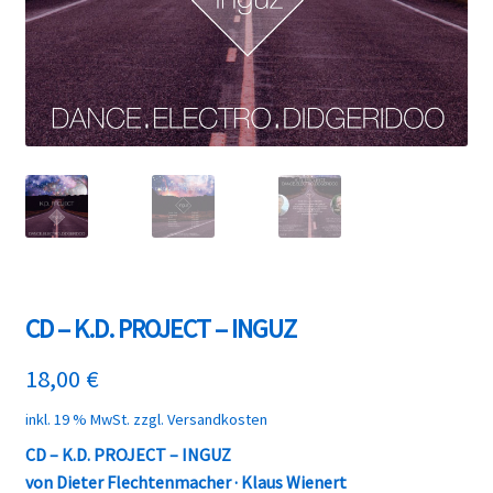
CD – K.D. PROJECT – INGUZ
18,00
€
inkl. 19 % MwSt.
zzgl.
Versandkosten
CD – K.D. PROJECT – INGUZ
von Dieter Flechtenmacher · Klaus Wienert