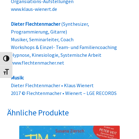
Organsiations-Aufstellungen
www.klaus-wienert.de
Dieter Flechtenmacher
(Synthesizer,
Programmierung, Gitarre)
Musiker, Seminarleiter, Coach
Workshops & Einzel- Team- und Familiencoaching
Hypnose, Kinesiologie, Systemische Arbeit
Umschalten auf hohe Kontraste
www.flechtenmacher.net
Schrift vergrößern
Musik:
Dieter Flechtenmacher • Klaus Wienert
2017 © Flechtenmacher • Wienert – LGE RECORDS
Ähnliche Produkte