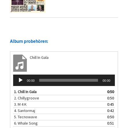
Album probehören:
Chill In Gala
Audio-
00:00
00:00
Player
1.
Chill In Gala
0:50
2.
Chillygroove
0:50
3.
M 4 K
0:45
4.
Santormaj
0:42
5.
Tecnowave
0:50
6.
Whale Song
0:51