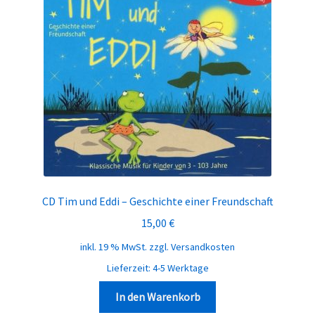
CD Tim und Eddi – Geschichte einer Freundschaft
15,00
€
inkl. 19 % MwSt.
zzgl.
Versandkosten
Lieferzeit:
4-5 Werktage
In den Warenkorb