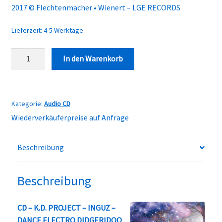
2017 © Flechtenmacher • Wienert – LGE RECORDS
Lieferzeit:
4-5 Werktage
CD
In den Warenkorb
-
K.D.
PROJECT
-
Kategorie:
Audio CD
INGUZ
Wiederverkäuferpreise auf Anfrage
Menge
Beschreibung
Beschreibung
CD – K.D. PROJECT – INGUZ –
DANCE.ELECTRO.DIDGERIDOO